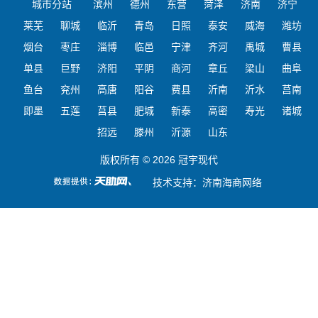
城市分站
滨州
德州
东营
菏泽
济南
济宁
莱芜
聊城
临沂
青岛
日照
泰安
威海
潍坊
烟台
枣庄
淄博
临邑
宁津
齐河
禹城
曹县
单县
巨野
济阳
平阴
商河
章丘
梁山
曲阜
鱼台
兖州
高唐
阳谷
费县
沂南
沂水
莒南
即墨
五莲
莒县
肥城
新泰
高密
寿光
诸城
招远
滕州
沂源
山东
版权所有 © 2026 冠宇现代
技术支持：
济南海商网络