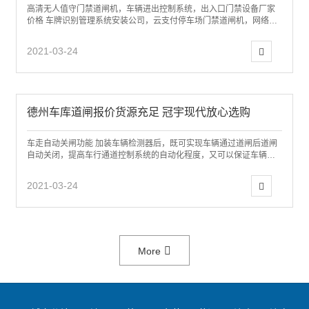
高清无人值守门禁道闸机，车辆进出控制系统，出入口门禁设备厂家
价格 车牌识别管理系统安装公司，云支付停车场门禁道闸机，网络停
车场收费管理设备价格 烟台海阳智能道闸...
2021-03-24
德州车库道闸报价货源充足 冠宇现代放心选购
车走自动关闸功能 加装车辆检测器后，既可实现车辆通过道闸后道闸
自动关闭，提高车行通道控制系统的自动化程度，又可以保证车辆停
止在闸杆下方式，闸杆下落，提高了通道管...
2021-03-24
More